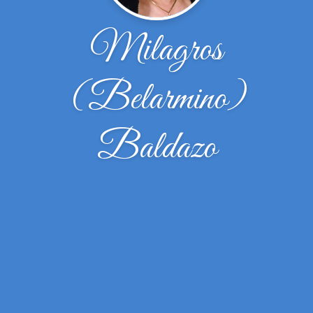
Milagros
(Belarmino)
Baldazo